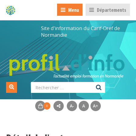
Menu
Départements
Site d'information du Carif-Oref de
Normandie
A-
A
A+