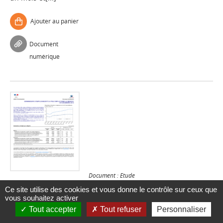
Ajouter au panier
Document
numérique
Document : Etude
Ce site utilise des cookies et vous donne le contrôle sur ceux que
Demandeurs d'emploi inscrits à Pôle emploi
vous souhaitez activer
dans la Manche en décembre 2016
Tout accepter
Tout refuser
Personnaliser
Pôle emploi Normandie
//
Pôle emploi Normandie
//