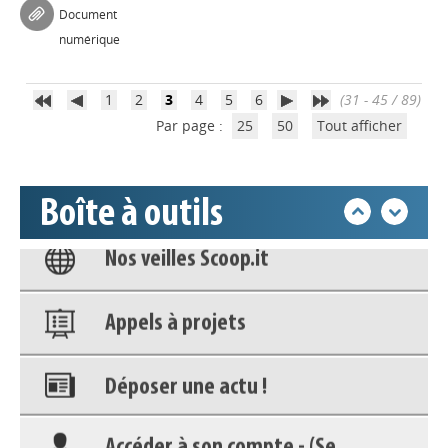
Déposer une actu !
Document
numérique
Accéder à son compte - (Se
déconnecter)
1
2
3
4
5
6
(31 - 45 / 89)
Par page :
25
50
Tout afficher
Base documentaire
Boîte à outils
Nos veilles Scoop.it
Appels à projets
Déposer une actu !
Accéder à son compte - (Se
déconnecter)