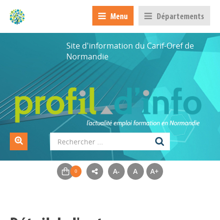
Menu
Départements
Site d'information du Carif-Oref de
Normandie
A-
A
A+