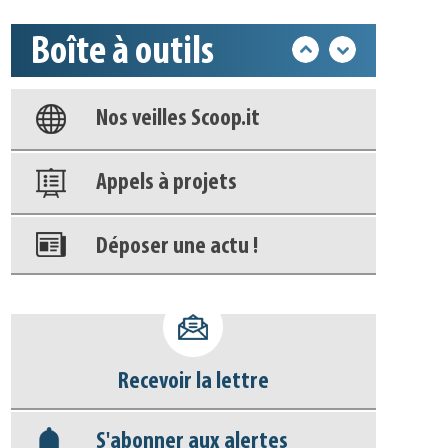
Boîte à outils
Base documentaire
Nos veilles Scoop.it
Appels à projets
Déposer une actu !
Accéder à son compte - (Se
déconnecter)
Recevoir la lettre
Base documentaire
S'abonner aux alertes