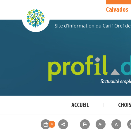
Calvados
Site d'information du Carif-Oref 
ACCUEIL
CHOI
A-
A