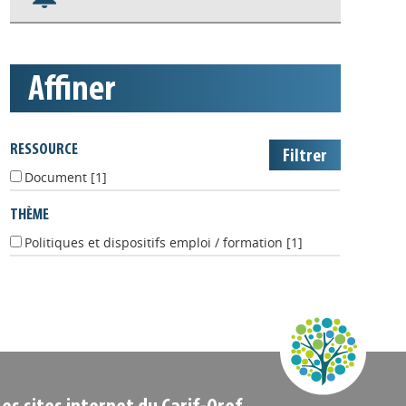
Nos veilles Scoop.it
Appels à projets
affiner
RESSOURCE
Document
[1]
THÈME
Politiques et dispositifs emploi / formation
[1]