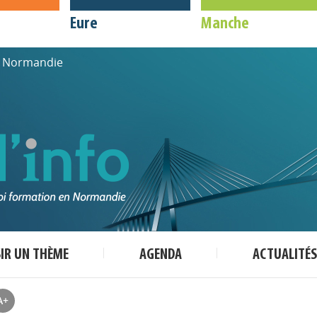
Eure
Manche
de Normandie
SIR UN THÈME
AGENDA
ACTUALITÉS
A+