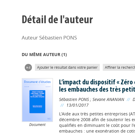
Détail de l'auteur
Auteur Sébastien PONS
DU MÊME AUTEUR (
1
)
Ajouter le résultat dans votre panier
Affiner la recherc
L’impact du dispositif « Zéro
les embauches des très peti
Sébastien PONS
;
Sevane ANANIAN
//
D
//
13/01/2017
L’Aide aux très petites entreprises (A
décembre 2008 afin de soutenir les 
Document
qualifiés en diminuant le coût pour l
embauches : une exonération de cotisa