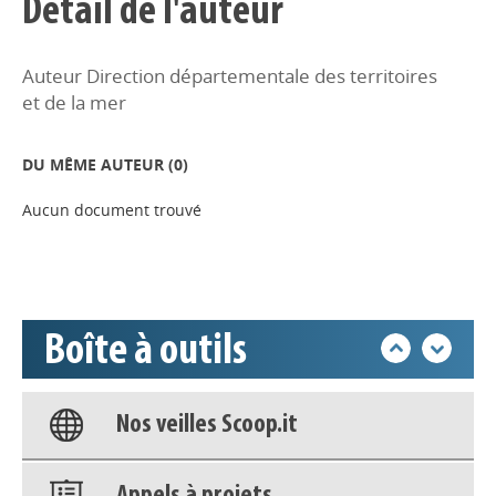
Détail de l'auteur
Auteur Direction départementale des territoires
et de la mer
Appels à projets
DU MÊME AUTEUR (
0
)
Déposer une actu !
Aucun document trouvé
Accéder à son compte - (Se
déconnecter)
Boîte à outils
Base documentaire
Nos veilles Scoop.it