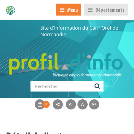
Menu
Départements
Site d'information du Carif-Oref de
Normandie
A-
A
A+