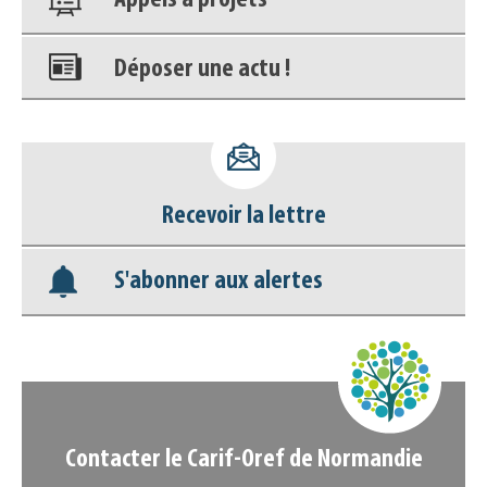
Appels à projets
Déposer une actu !
Accéder à son compte - (Se
déconnecter)
Recevoir la lettre
Base documentaire
S'abonner aux alertes
Nos veilles Scoop.it
Appels à projets
Contacter le Carif-Oref de Normandie