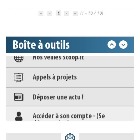
Accéder à son compte - (Se
déconnecter)
1
(1 - 10 / 10)
Base documentaire
Boîte à outils
Nos veilles Scoop.it
Appels à projets
Déposer une actu !
Accéder à son compte - (Se
déconnecter)
Base documentaire