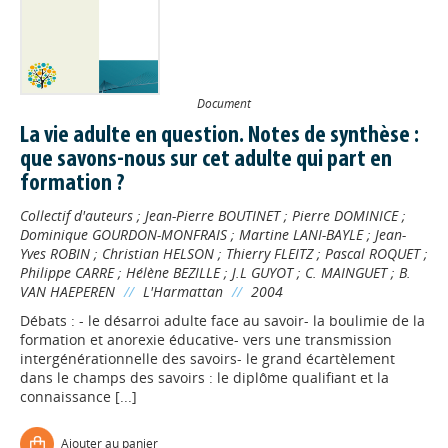
Document
La vie adulte en question. Notes de synthèse :
que savons-nous sur cet adulte qui part en
formation ?
Collectif d'auteurs
;
Jean-Pierre BOUTINET
;
Pierre DOMINICE
;
Dominique GOURDON-MONFRAIS
;
Martine LANI-BAYLE
;
Jean-
Yves ROBIN
;
Christian HELSON
;
Thierry FLEITZ
;
Pascal ROQUET
;
Philippe CARRE
;
Hélène BEZILLE
;
J.L GUYOT
;
C. MAINGUET
;
B.
VAN HAEPEREN
//
L'Harmattan
//
2004
Débats : - le désarroi adulte face au savoir- la boulimie de la
formation et anorexie éducative- vers une transmission
intergénérationnelle des savoirs- le grand écartèlement
dans le champs des savoirs : le diplôme qualifiant et la
connaissance [...]
Ajouter au panier