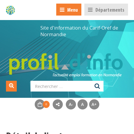
Menu
Départements
Site d'information du Carif-Oref de
Normandie
A-
A
A+