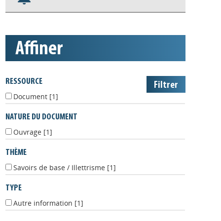
Nos veilles Scoop.it
Appels à projets
affiner
RESSOURCE
Document
[1]
NATURE DU DOCUMENT
Ouvrage
[1]
THÈME
Savoirs de base / Illettrisme
[1]
TYPE
Autre information
[1]