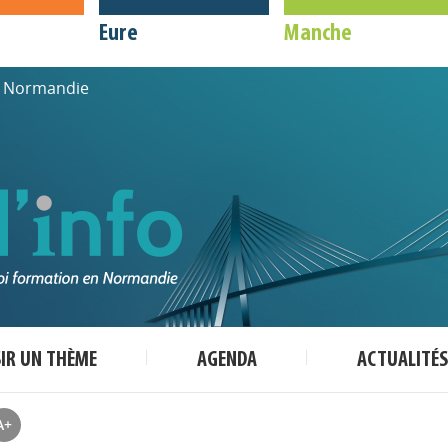
Eure
Manche
de Normandie
SIR UN THÈME
AGENDA
ACTUALITÉS
A+