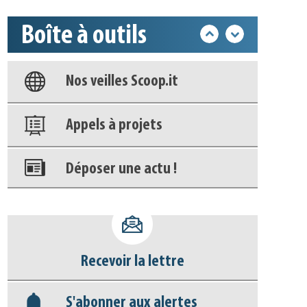
Boîte à outils
Base documentaire
Nos veilles Scoop.it
Appels à projets
Déposer une actu !
Accéder à son compte - (Se
déconnecter)
Recevoir la lettre
Base documentaire
S'abonner aux alertes