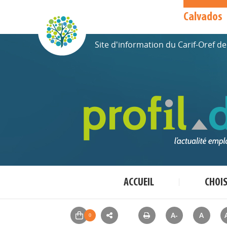
Calvados
Site d'information du Carif-Oref 
ACCUEIL
CHOI
A-
A