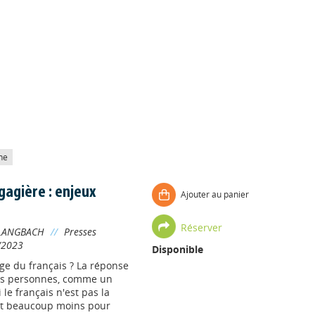
he
gagière : enjeux
Ajouter au panier
Réserver
 LANGBACH
//
Presses
/2023
Disponible
ge du français ? La réponse
des personnes, comme un
le français n'est pas la
est beaucoup moins pour