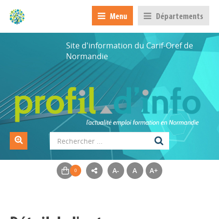
Menu
Départements
Site d'information du Carif-Oref de
Normandie
A-
A
A+