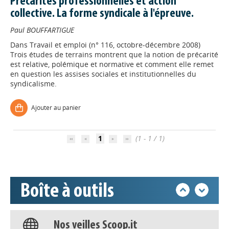
Précarités professionnelles et action
collective. La forme syndicale à l'épreuve.
Paul BOUFFARTIGUE
Dans
Travail et emploi (n° 116, octobre-décembre 2008)
Trois études de terrains montrent que la notion de précarité
est relative, polémique et normative et comment elle remet
en question les assises sociales et institutionnelles du
syndicalisme.
Appels à projets
Ajouter au panier
Déposer une actu !
1
(1 - 1 / 1)
Accéder à son compte - (Se
déconnecter)
Boîte à outils
Base documentaire
Nos veilles Scoop.it