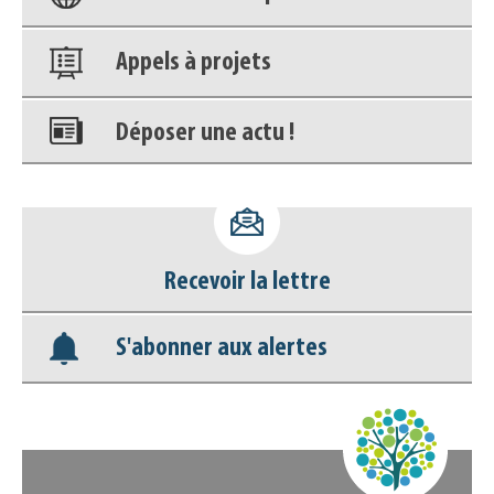
Appels à projets
Déposer une actu !
Accéder à son compte - (Se
déconnecter)
Recevoir la lettre
Base documentaire
S'abonner aux alertes
Nos veilles Scoop.it
Appels à projets