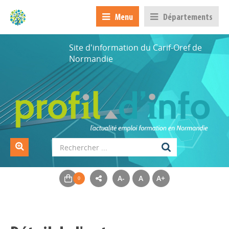
Menu
Départements
Site d'information du Carif-Oref de
Normandie
A-
A
A+