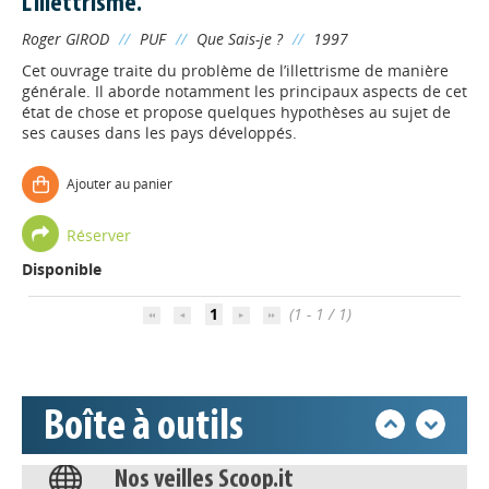
L'illettrisme.
Roger GIROD
//
PUF
//
Que Sais-je ?
//
1997
Cet ouvrage traite du problème de l’illettrisme de manière
générale. Il aborde notamment les principaux aspects de cet
état de chose et propose quelques hypothèses au sujet de
ses causes dans les pays développés.
Appels à projets
Ajouter au panier
Réserver
Déposer une actu !
Disponible
Accéder à son compte - (Se
1
(1 - 1 / 1)
déconnecter)
Base documentaire
Boîte à outils
Nos veilles Scoop.it