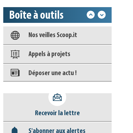
Boîte à outils
Base documentaire
Nos veilles Scoop.it
Appels à projets
Déposer une actu !
Accéder à son compte - (Se
déconnecter)
Recevoir la lettre
Base documentaire
S'abonner aux alertes