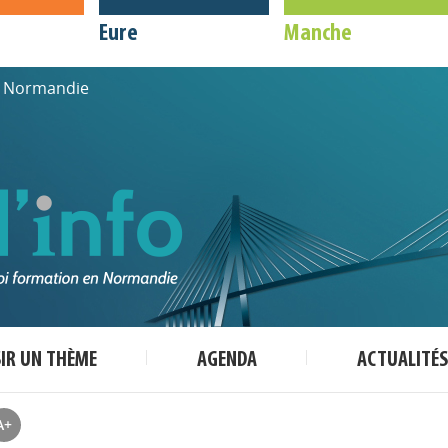
Eure
Manche
de Normandie
SIR UN THÈME
AGENDA
ACTUALITÉS
A+