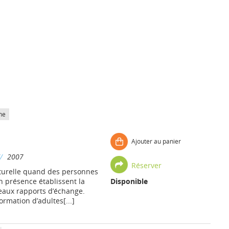
he
Ajouter au panier
//
2007
Réserver
ulturelle quand des personnes
n présence établissent la
Disponible
eaux rapports d’échange.
ormation d’adultes[...]