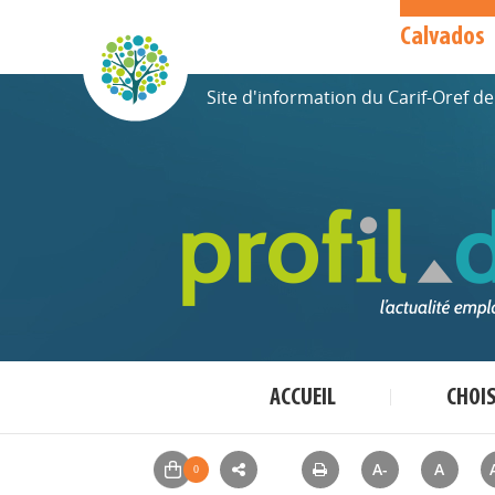
Calvados
Site d'information du Carif-Oref 
ACCUEIL
CHOI
A-
A