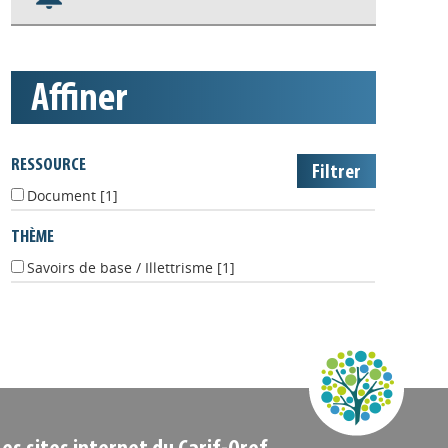
Nos veilles Scoop.it
Appels à projets
affiner
RESSOURCE
Document
[1]
THÈME
Savoirs de base / Illettrisme
[1]