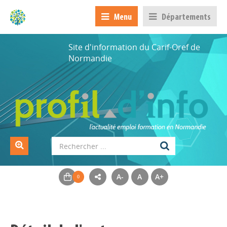
Menu
Départements
Site d'information du Carif-Oref de
Normandie
A-
A
A+