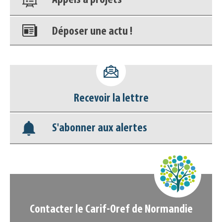
Appels à projets
Déposer une actu !
Accéder à son compte - (Se
déconnecter)
Recevoir la lettre
Base documentaire
S'abonner aux alertes
Nos veilles Scoop.it
Appels à projets
Contacter le Carif-Oref de Normandie