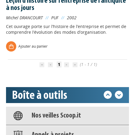
Leçon d'histoire sur l'entreprise de l'antiquité
à nos jours
Michel DRANCOURT
//
PUF
//
2002
Cet ouvrage porte sur l’histoire de l’entreprise et permet de
comprendre l’évolution des modes d’organisation.
Appels à projets
Ajouter au panier
Déposer une actu !
1
(1 - 1 / 1)
Accéder à son compte - (Se
déconnecter)
Boîte à outils
Base documentaire
Nos veilles Scoop.it