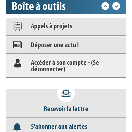
Boîte à outils
Nos veilles Scoop.it
Appels à projets
Déposer une actu !
Accéder à son compte - (Se
déconnecter)
Base documentaire
Nos veilles Scoop.it
Recevoir la lettre
Appels à projets
S'abonner aux alertes