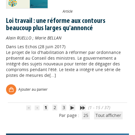
Article
Loi travail : une réforme aux contours
beaucoup plus larges qu'annoncé
Alain RUELLO
;
Marie BELLAN
Dans
Les Echos (28 juin 2017)
Le projet de loi d'habilitation à réformer par ordonnance
présenté au Conseil des ministres. Le gouvernement a
Appels à projets
intégré des sujets nouveaux pour tenter de dégager des
compromis pendant l'été. Le texte a intégré une série de
pistes de mesures de[...]
Déposer une actu !
Ajouter au panier
Accéder à son compte - (Se
déconnecter)
1
2
3
(1 - 15 / 37)
Par page :
25
Tout afficher
Base documentaire