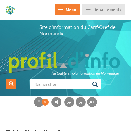
Menu
Départements
Site d'information du Carif-Oref de
Normandie
A-
A
A+