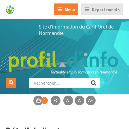
Menu
Départements
Site d'information du Carif-Oref de
Normandie
A-
A
A+