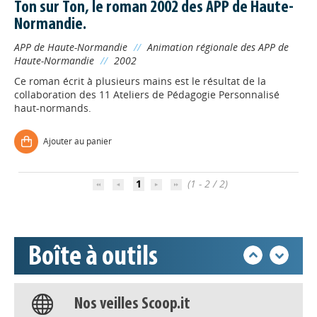
Ton sur Ton, le roman 2002 des APP de Haute-
Normandie.
APP de Haute-Normandie
//
Animation régionale des APP de
Haute-Normandie
//
2002
Ce roman écrit à plusieurs mains est le résultat de la
collaboration des 11 Ateliers de Pédagogie Personnalisé
haut-normands.
Appels à projets
Ajouter au panier
Déposer une actu !
1
(1 - 2 / 2)
Accéder à son compte - (Se
déconnecter)
Boîte à outils
Base documentaire
Nos veilles Scoop.it