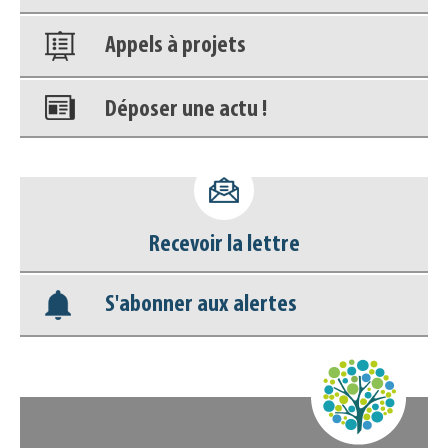
Appels à projets
Déposer une actu !
Accéder à son compte - (Se
déconnecter)
Recevoir la lettre
Base documentaire
S'abonner aux alertes
Nos veilles Scoop.it
Appels à projets