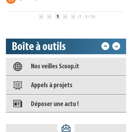
Déposer une actu !
1
(1 - 5 / 5)
Accéder à son compte - (Se
déconnecter)
Boîte à outils
Base documentaire
Nos veilles Scoop.it
Appels à projets
Déposer une actu !
Accéder à son compte - (Se
déconnecter)