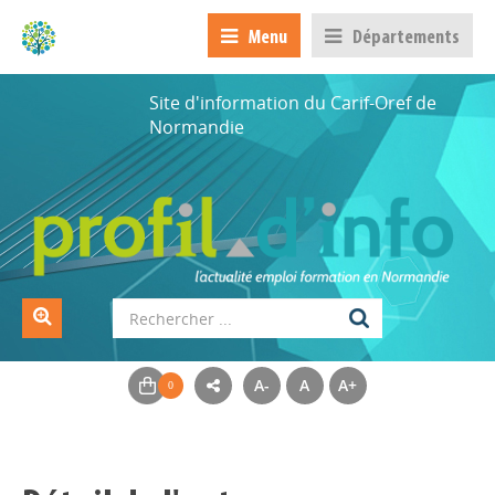
Menu
Départements
Site d'information du Carif-Oref de
Normandie
A-
A
A+