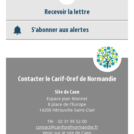
Recevoir la lettre
Base documentaire
S'abonner aux alertes
Nos veilles Scoop.it
Appels à projets
Contacter le Carif-Oref de Normandie
Site de Caen
Espace Jean Monnet
8 place de l'Europe
14200 Hérouville-Saint-Clair
Tél. : 02 31 95 52 00
contact@cariforefnormandie.fr
Venir sur le site de Caen