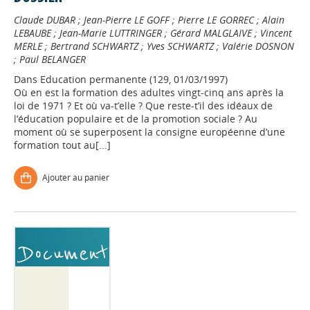
Claude DUBAR
;
Jean-Pierre LE GOFF
;
Pierre LE GORREC
;
Alain
LEBAUBE
;
Jean-Marie LUTTRINGER
;
Gérard MALGLAIVE
;
Vincent
MERLE
;
Bertrand SCHWARTZ
;
Yves SCHWARTZ
;
Valérie DOSNON
;
Paul BELANGER
Dans
Education permanente (129, 01/03/1997)
Où en est la formation des adultes vingt-cinq ans après la
loi de 1971 ? Et où va-t’elle ? Que reste-t’il des idéaux de
l’éducation populaire et de la promotion sociale ? Au
moment où se superposent la consigne européenne d’une
formation tout au[...]
Ajouter au panier