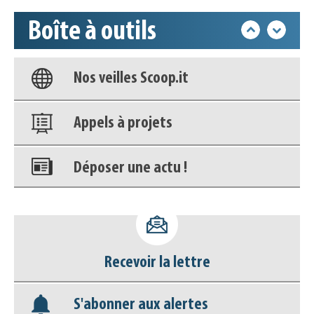
Boîte à outils
Base documentaire
Nos veilles Scoop.it
Appels à projets
Déposer une actu !
Accéder à son compte - (Se
déconnecter)
Recevoir la lettre
Base documentaire
S'abonner aux alertes
Nos veilles Scoop.it