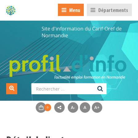
Menu
Départements
Site d'information du Carif-Oref de
Normandie
A-
A
A+