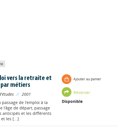
he
oi vers la retraite et
Ajouter au panier
 par métiers
Réserver
'études
//
2001
Disponible
passage de l’emploi à la
 de l’âge de départ, passage
s anticipés et les différents
t les [...]