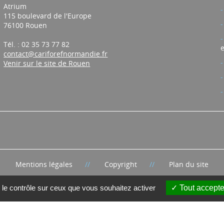
Atrium
115 boulevard de l'Europe
76100 Rouen
Tél. : 02 35 73 77 82
e
contact@cariforefnormandie.fr
Venir sur le site de Rouen
Mentions légales
Copyright
Plan du site
 le contrôle sur ceux que vous souhaitez activer
Tout accepte
r le Carif-Oref de Normandie, structure financée par l'État et la R