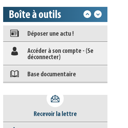
Boîte à outils
Appels à projets
Déposer une actu !
Accéder à son compte - (Se
déconnecter)
Base documentaire
Nos veilles Scoop.it
Appels à projets
Recevoir la lettre