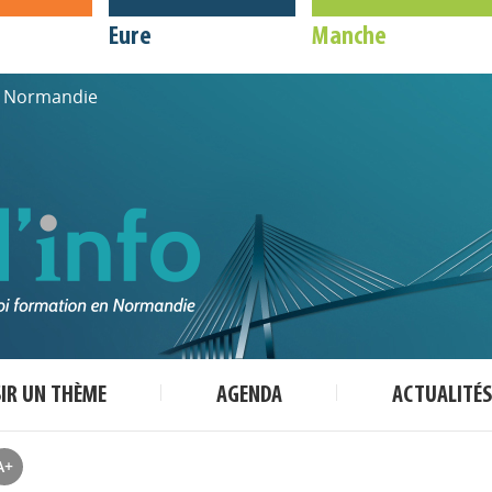
Eure
Manche
de Normandie
SIR UN THÈME
AGENDA
ACTUALITÉS
A+