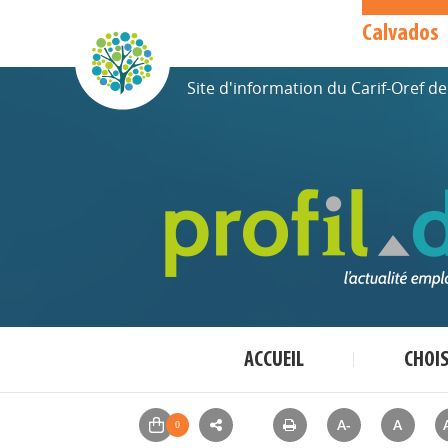
Calvados
Site d'information du Carif-Oref 
ACCUEIL
CHOI
A-
A