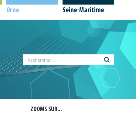
Orne
Seine-Maritime
Appels à projets
Déposer une actu !
Accéder à son compte - (Se
déconnecter)
ZOOMS SUR...
Base documentaire
Nos veilles Scoop.it