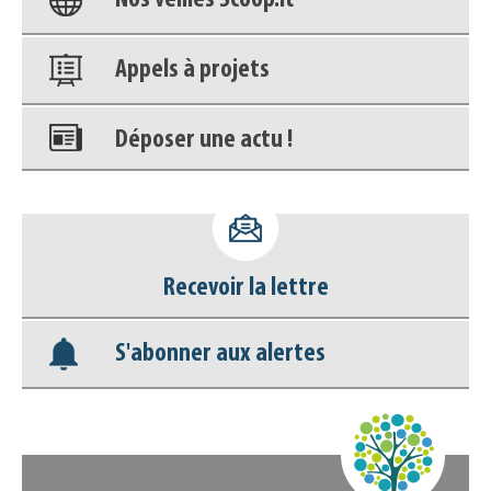
Nos veilles Scoop.it
Appels à projets
Déposer une actu !
Accéder à son compte - (Se
déconnecter)
Recevoir la lettre
Base documentaire
S'abonner aux alertes
Nos veilles Scoop.it
Appels à projets