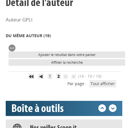
Détail de l'auteur
Auteur GPLI
DU MÊME AUTEUR (
19
)
Appels à projets
Ajouter le résultat dans votre panier
Affiner la recherche
Déposer une actu !
1
2
(16 - 19 / 19)
Par page :
Tout afficher
Accéder à son compte - (Se
déconnecter)
Boîte à outils
Base documentaire