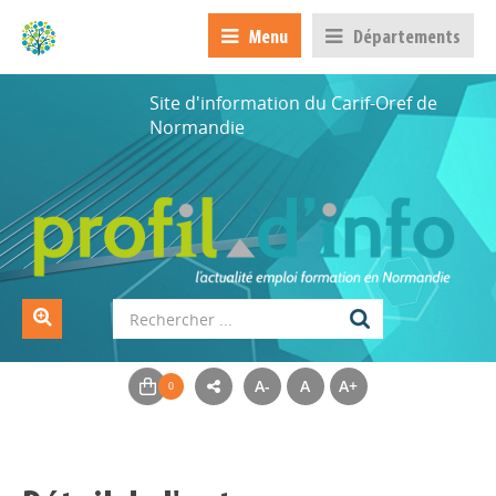
Menu
Départements
Site d'information du Carif-Oref de
Normandie
A-
A
A+