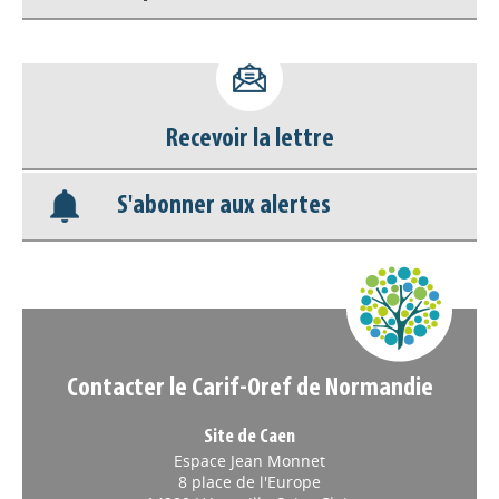
Accéder à son compte - (Se
déconnecter)
Recevoir la lettre
Base documentaire
S'abonner aux alertes
Nos veilles Scoop.it
Appels à projets
Contacter le Carif-Oref de Normandie
Site de Caen
Espace Jean Monnet
8 place de l'Europe