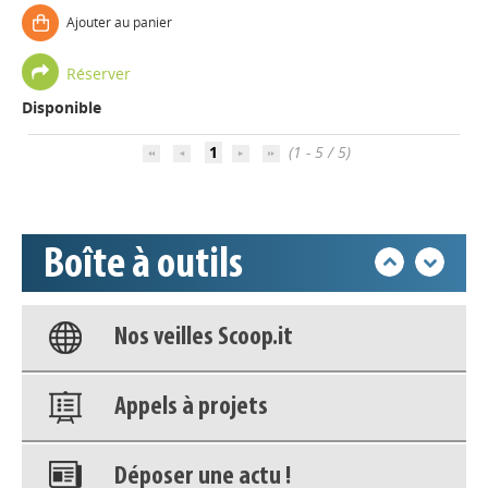
Ajouter au panier
Appels à projets
Réserver
Disponible
Déposer une actu !
1
(1 - 5 / 5)
Accéder à son compte - (Se
déconnecter)
Boîte à outils
Base documentaire
Nos veilles Scoop.it
Appels à projets
Déposer une actu !