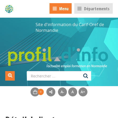
Menu
Départements
Site d'information du Carif-Oref de
Normandie
A-
A
A+