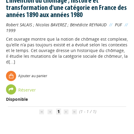
L'invention du chômage ; histoire et
transformation d'une catégorie en France des
années 1890 aux années 1980
Robert SALAIS
;
Nicolas BAVEREZ
;
Bénédicte REYNAUD
//
PUF
//
1999
Cet ouvrage montre que la notion de chômage est complexe,
qu’elle n’a pas toujours existé et a évolué selon les contextes
et le temps. Cet ouvrage dresse un historique du chômage,
il étudie les mutations de la catégorie sociale de chômeur, la
d[...]
Ajouter au panier
Appels à projets
Réserver
Disponible
Déposer une actu !
1
(1 - 1 / 1)
Accéder à son compte - (Se
déconnecter)