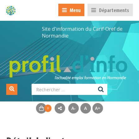
Menu
Départements
Site d'information du Carif-Oref de
Normandie
A-
A
A+