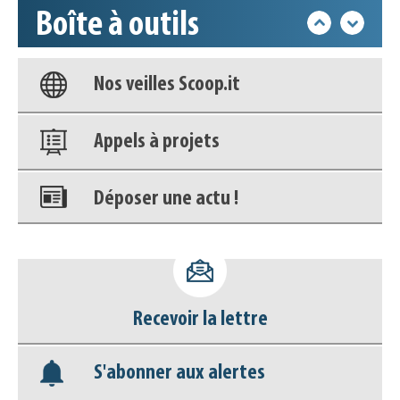
Boîte à outils
Base documentaire
Nos veilles Scoop.it
Appels à projets
Déposer une actu !
Accéder à son compte - (Se
déconnecter)
Recevoir la lettre
Base documentaire
S'abonner aux alertes
Nos veilles Scoop.it