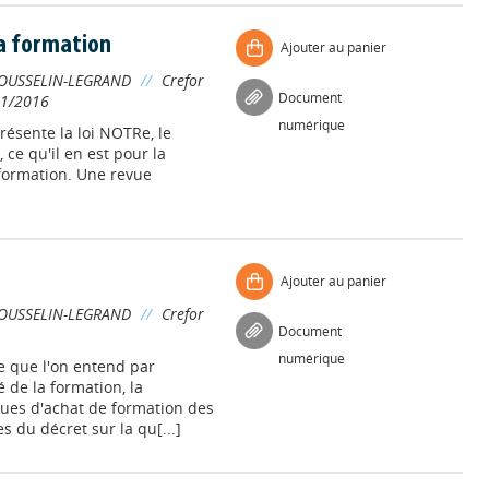
la formation
Ajouter au panier
OUSSELIN-LEGRAND
//
Crefor
Document
01/2016
numérique
présente la loi NOTRe, le
 ce qu'il en est pour la
formation. Une revue
Ajouter au panier
OUSSELIN-LEGRAND
//
Crefor
Document
numérique
e que l'on entend par
 de la formation, la
iques d'achat de formation des
s du décret sur la qu[...]