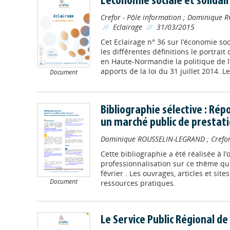
L'économie sociale et solidai
Crefor - Pôle information
;
Dominique R
//
Eclairage
//
31/03/2015
Cet Eclairage n° 36 sur l’économie soc
les différentes définitions le portrait
en Haute-Normandie la politique de l’
apports de la loi du 31 juillet 2014. Les
Document
Bibliographie sélective : Ré
un marché public de prestat
Dominique ROUSSELIN-LEGRAND
;
Crefo
Cette bibliographie a été réalisée à l
professionnalisation sur ce thème qui
février . Les ouvrages, articles et sit
Document
ressources pratiques.
Le Service Public Régional de