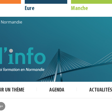
Eure
Manche
de Normandie
SIR UN THÈME
AGENDA
ACTUALITÉS
A+