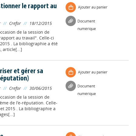
stionner le rapport au
Ajouter au panier
Document
r
//
Crefor
//
18/12/2015
numérique
’occasion de la session de
apport au travail". Celle-ci
015 . La bibliographie a été
article[...]
riser et gérer sa
Ajouter au panier
réputation)
Document
r
//
Crefor
//
30/06/2015
numérique
’occasion de la session de
ème de l’e-réputation. Celle-
llet 2015 . La bibliographie a
ges[...]