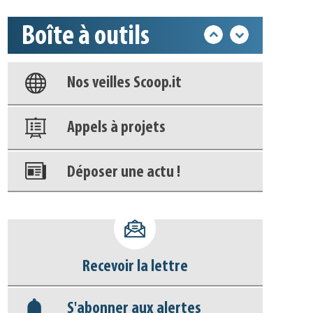
Base documentaire
Boîte à outils
Nos veilles Scoop.it
Appels à projets
Déposer une actu !
Accéder à son compte - (Se
déconnecter)
Base documentaire
Recevoir la lettre
Nos veilles Scoop.it