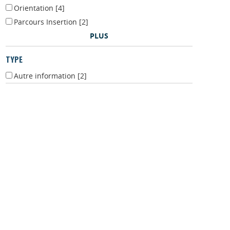
Ingénierie formation / pédagogie
[4]
Orientation
[4]
Parcours Insertion
[2]
PLUS
TYPE
Autre information
[2]