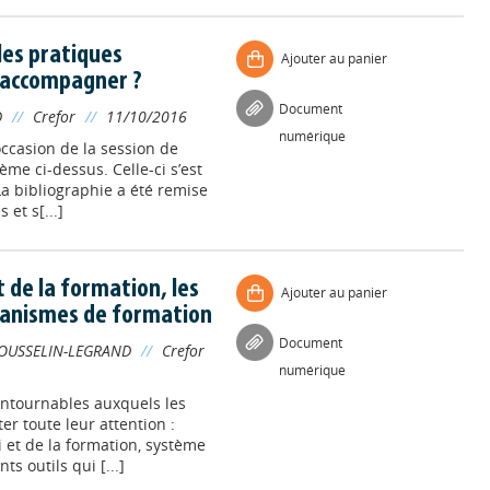
lles pratiques
Ajouter au panier
t accompagner ?
Document
D
//
Crefor
//
11/10/2016
numérique
’occasion de la session de
ème ci-dessus. Celle-ci s’est
a bibliographie a été remise
 et s[...]
de la formation, les
Ajouter au panier
organismes de formation
Document
OUSSELIN-LEGRAND
//
Crefor
numérique
ontournables auxquels les
r toute leur attention :
 et de la formation, système
ts outils qui [...]