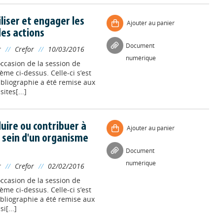
iliser et engager les
Ajouter au panier
des actions
Document
r
//
Crefor
//
10/03/2016
numérique
’occasion de la session de
ème ci-dessus. Celle-ci s’est
ibliographie a été remise aux
ites[...]
duire ou contribuer à
Ajouter au panier
 sein d'un organisme
Document
numérique
r
//
Crefor
//
02/02/2016
’occasion de la session de
ème ci-dessus. Celle-ci s’est
bibliographie a été remise aux
i[...]