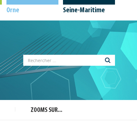
Orne
Seine-Maritime
Appels à projets
Déposer une actu !
ZOOMS SUR...
Accéder à son compte - (Se
déconnecter)