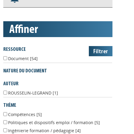
S'abonner aux alertes
Appels à projets
affiner
RESSOURCE
Document
[54]
NATURE DU DOCUMENT
AUTEUR
ROUSSELIN-LEGRAND
[1]
THÈME
Compétences
[5]
Politiques et dispositifs emploi / formation
[5]