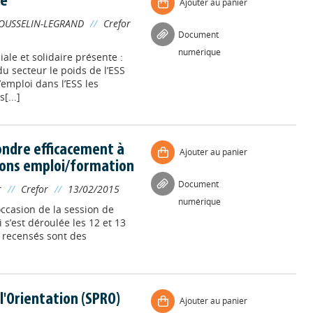
re
Ajouter au panier
OUSSELIN-LEGRAND
//
Crefor
Document
numérique
iale et solidaire présente :
 du secteur le poids de l’ESS
emploi dans l’ESS les
[...]
pondre efficacement à
Ajouter au panier
ions emploi/formation
Document
r
//
Crefor
//
13/02/2015
numérique
’occasion de la session de
 s’est déroulée les 12 et 13
es recensés sont des
 l'Orientation (SPRO)
Ajouter au panier