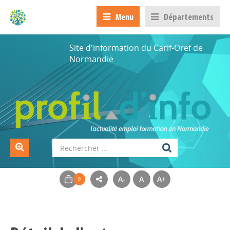
Menu
Départements
Site d'information du Carif-Oref de
Normandie
A-
A
A+