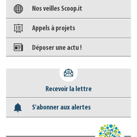
Nos veilles Scoop.it
Appels à projets
Déposer une actu !
Accéder à son compte - (Se
déconnecter)
Recevoir la lettre
Base documentaire
S'abonner aux alertes
Nos veilles Scoop.it
Appels à projets