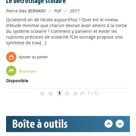
Le décrochage scolaire
Pierre-Yves BERNARD
//
PUF
//
2017
Qu’attend-on de l’école aujourd’hui ? Quel est le niveau
d’étude minimal que chacun devrait avoir atteint à la sortie
du système scolaire ? Comment y parvenir et éviter les
ruptures précoces de scolarité ?Cet ouvrage propose une
synthèse de trav[...]
Ajouter au panier
Appels à projets
Réserver
Disponible
Déposer une actu !
1
(1 - 1 / 1)
Accéder à son compte - (Se
déconnecter)
Boîte à outils
Base documentaire