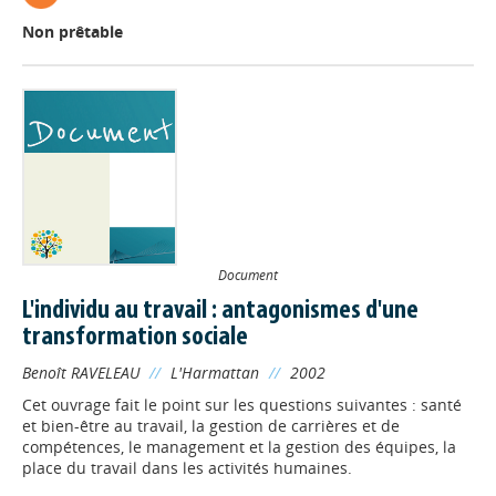
Non prêtable
Document
Appels à projets
L'individu au travail : antagonismes d'une
transformation sociale
Déposer une actu !
Benoît RAVELEAU
//
L'Harmattan
//
2002
Cet ouvrage fait le point sur les questions suivantes : santé
Accéder à son compte - (Se
et bien-être au travail, la gestion de carrières et de
déconnecter)
compétences, le management et la gestion des équipes, la
place du travail dans les activités humaines.