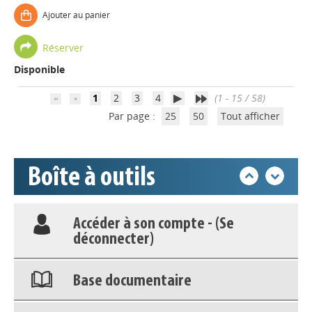
Base documentaire
Ajouter au panier
Réserver
Nos veilles Scoop.it
Disponible
Appels à projets
1
2
3
4
(1 - 15 / 58)
Par page :
25
50
Tout afficher
Déposer une actu !
Boîte à outils
Accéder à son compte - (Se
déconnecter)
Base documentaire
Nos veilles Scoop.it