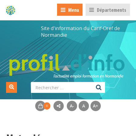
Menu
Départements
Site d'information du Carif-Oref de
Normandie
A-
A
A+