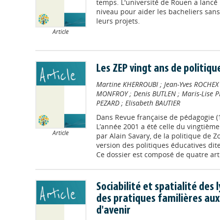
temps. L'université de Rouen a lancé
niveau pour aider les bacheliers sans
leurs projets.
Article
Les ZEP vingt ans de politiqu
Martine KHERROUBI
;
Jean-Yves ROCHEX
MONFROY
;
Denis BUTLEN
;
Maris-Lise 
PEZARD
;
Elisabeth BAUTIER
Dans
Revue française de pédagogie (
L’année 2001 a été celle du vingtièm
Article
par Alain Savary, de la politique de Z
version des politiques éducatives dite
Ce dossier est composé de quatre artic
Sociabilité et spatialité des 
des pratiques familières au
d'avenir