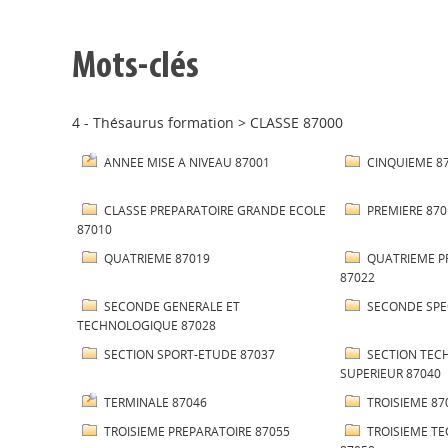
Mots-clés
4 - Thésaurus formation
>
CLASSE 87000
ANNEE MISE A NIVEAU 87001
CINQUIEME 8
CLASSE PREPARATOIRE GRANDE ECOLE
PREMIERE 870
87010
QUATRIEME 87019
QUATRIEME P
87022
SECONDE GENERALE ET
SECONDE SPE
TECHNOLOGIQUE 87028
SECTION SPORT-ETUDE 87037
SECTION TEC
SUPERIEUR 87040
TERMINALE 87046
TROISIEME 87
TROISIEME PREPARATOIRE 87055
TROISIEME T