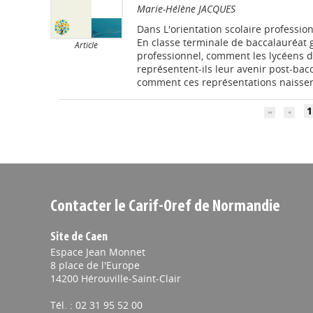
Marie-Hélène JACQUES
Dans
L'orientation scolaire professio
En classe terminale de baccalauréat 
Article
professionnel, comment les lycéens d
représentent-ils leur avenir post-bacc
comment ces représentations naissent
1
Contacter le Carif-Oref de Normandie
Site de Caen
Espace Jean Monnet
8 place de l'Europe
14200 Hérouville-Saint-Clair
Tél. : 02 31 95 52 00