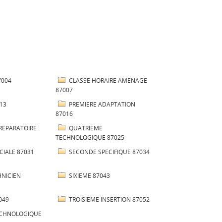
7004
CLASSE HORAIRE AMENAGE
87007
13
PREMIERE ADAPTATION
87016
REPARATOIRE
QUATRIEME
TECHNOLOGIQUE 87025
CIALE 87031
SECONDE SPECIFIQUE 87034
HNICIEN
SIXIEME 87043
049
TROISIEME INSERTION 87052
ECHNOLOGIQUE