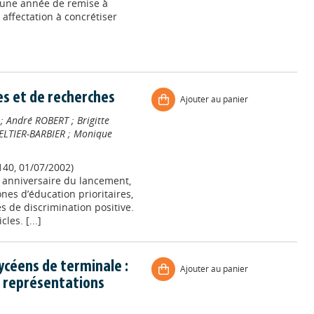
 une année de remise à
 affectation à concrétiser
es et de recherches
Ajouter au panier
;
André ROBERT
;
Brigitte
PELTIER-BARBIER
;
Monique
140, 01/07/2002)
e anniversaire du lancement,
ones d’éducation prioritaires,
s de discrimination positive.
les. [...]
lycéens de terminale :
Ajouter au panier
x représentations