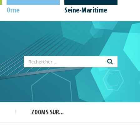
Orne
Seine-Maritime
Appels à projets
Déposer une actu !
Accéder à son compte - (Se
déconnecter)
Base documentaire
ZOOMS SUR...
Nos veilles Scoop.it