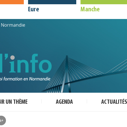
Eure
Manche
de Normandie
SIR UN THÈME
AGENDA
ACTUALITÉS
A+