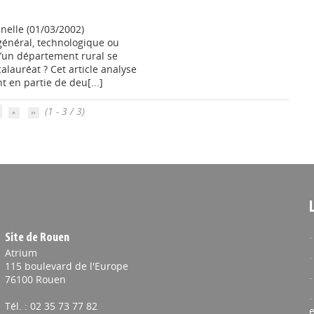
nnelle (01/03/2002)
général, technologique ou
’un département rural se
alauréat ? Cet article analyse
 en partie de deu[...]
(1 - 3 / 3)
Site de Rouen
Atrium
115 boulevard de l'Europe
76100 Rouen
Tél. : 02 35 73 77 82
e