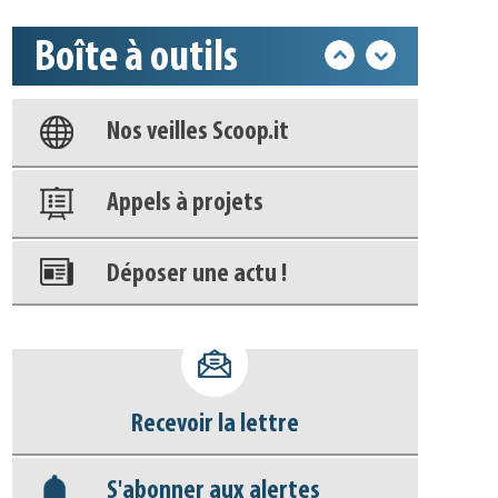
Boîte à outils
Base documentaire
Nos veilles Scoop.it
Appels à projets
Déposer une actu !
Accéder à son compte - (Se
déconnecter)
Recevoir la lettre
Base documentaire
S'abonner aux alertes