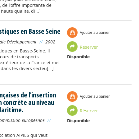
 de l’offre importante de
haute qualité, d[...]
istiques en Basse Seine
Ajouter au panier
ie Développement
//
2002
Réserver
tiques en Basse-Seine. Il
fours de transports
Disponible
xtérieur de la France et met
dans les divers secteu[...]
çaises de l'insertion
Ajouter au panier
on concrète au niveau
Maritime.
Réserver
ommission européenne
//
Disponible
ociation AIPIES qui veut