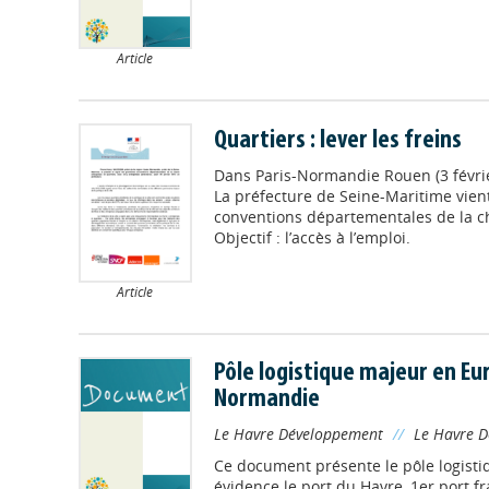
Article
Quartiers : lever les freins
Dans
Paris-Normandie Rouen (3 févri
La préfecture de Seine-Maritime vien
conventions départementales de la ch
Objectif : l’accès à l’emploi.
Article
Pôle logistique majeur en Eur
Normandie
Le Havre Développement
//
Le Havre 
Ce document présente le pôle logisti
évidence le port du Havre, 1er port f