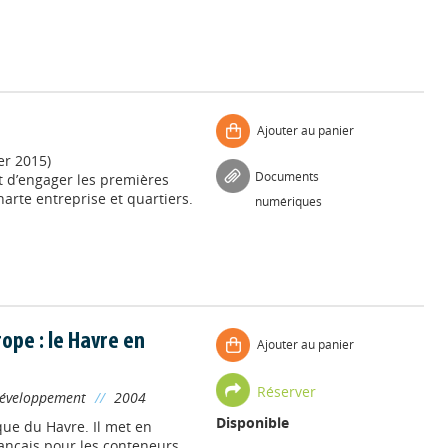
Ajouter au panier
er 2015)
Documents
t d’engager les premières
arte entreprise et quartiers.
numériques
ope : le Havre en
Ajouter au panier
Réserver
Développement
//
2004
Disponible
que du Havre. Il met en
rançais pour les conteneurs,