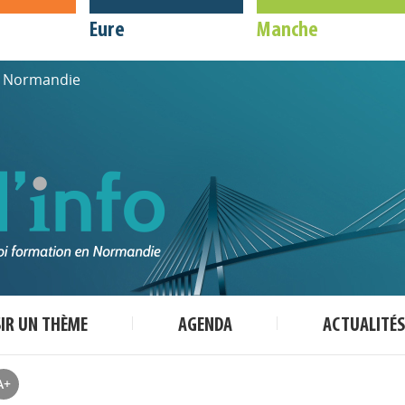
Eure
Manche
de Normandie
SIR UN THÈME
AGENDA
ACTUALITÉS
A+