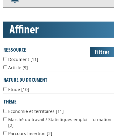
Nos veilles Scoop.it
Appels à projets
affiner
RESSOURCE
Document
[11]
Article
[9]
NATURE DU DOCUMENT
Etude
[10]
THÈME
Economie et territoires
[11]
Marché du travail / Statistiques emploi - formation
[2]
Parcours Insertion
[2]