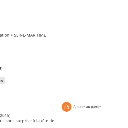
ation
>
SEINE-MARITIME
3
)
he
Ajouter au panier
 2015)
us sans surprise à la tête de