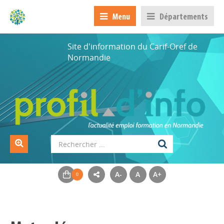
Menu
Départements
Site d'information du Carif-Oref de
Normandie
A-
A
A+