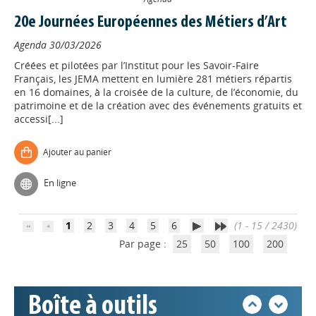
20e Journées Européennes des Métiers d’Art
Agenda
30/03/2026
Créées et pilotées par l’Institut pour les Savoir-Faire
Français, les JEMA mettent en lumière 281 métiers répartis
en 16 domaines, à la croisée de la culture, de l’économie, du
patrimoine et de la création avec des événements gratuits et
accessi[...]
Appels à projets
Ajouter au panier
En ligne
Déposer une actu !
1
2
3
4
5
6
(1 - 15 / 2430)
Accéder à son compte - (Se
Par page :
25
50
100
200
déconnecter)
Base documentaire
Boîte à outils