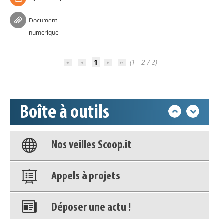
Appels à projets
Document
numérique
Déposer une actu !
1
(1 - 2 / 2)
Accéder à son compte - (Se
déconnecter)
Boîte à outils
Base documentaire
Nos veilles Scoop.it
Appels à projets
Déposer une actu !