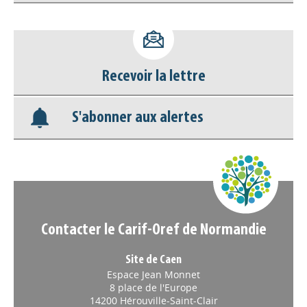
Accéder à son compte - (Se
déconnecter)
Recevoir la lettre
Base documentaire
S'abonner aux alertes
Nos veilles Scoop.it
Appels à projets
Contacter le Carif-Oref de Normandie
Site de Caen
Espace Jean Monnet
8 place de l'Europe
14200 Hérouville-Saint-Clair