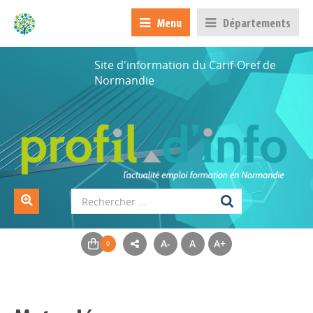
Menu
Départements
Site d'information du Carif-Oref de
Normandie
A-
A
A+