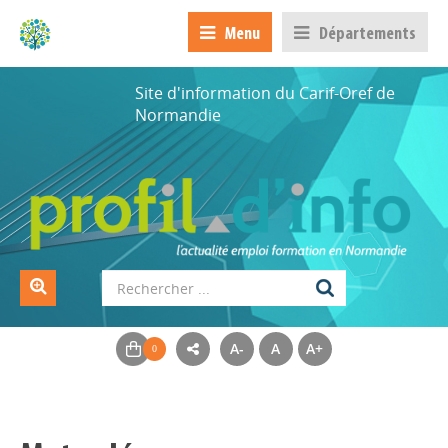
Menu
Départements
Site d'information du Carif-Oref de
Normandie
A-
A
A+