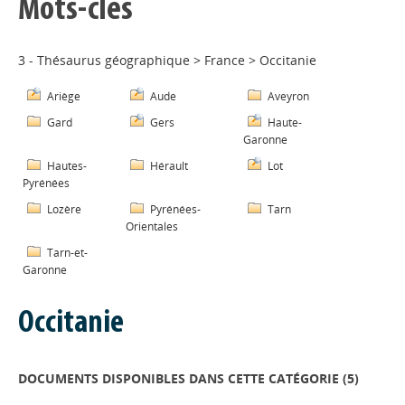
Mots-clés
3 - Thésaurus géographique
>
France
>
Occitanie
Ariège
Aude
Aveyron
Gard
Gers
Haute-
Garonne
Hautes-
Hérault
Lot
Pyrénées
Lozère
Pyrénées-
Tarn
Orientales
Tarn-et-
Garonne
Occitanie
DOCUMENTS DISPONIBLES DANS CETTE CATÉGORIE (
5
)