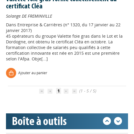
Appels à projets
certificat Cléa
Solange DE FREMINVILLE
Déposer une actu !
Dans
Entreprise & Carrières (n° 1320, du 17 janvier au 22
janvier 2017)
45 opérateurs du groupe Valette foie gras dans le Lot et la
Dordogne, ont obtenu le certificat Cléa en octobre. La
Accéder à son compte - (Se
formation collective de salariés peu qualifiés à cette
déconnecter)
certification innovante est née en 2015 est une première
selon l'Afpa. Obje[...]
Base documentaire
Ajouter au panier
Nos veilles Scoop.it
1
(1 - 5 / 5)
Appels à projets
Boîte à outils
Déposer une actu !