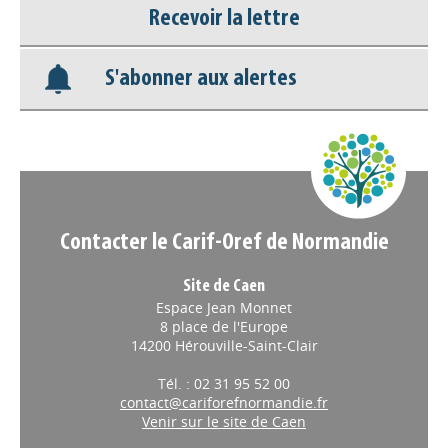
Recevoir la lettre
Base documentaire
S'abonner aux alertes
Nos veilles Scoop.it
Appels à projets
Contacter le Carif-Oref de Normandie
Site de Caen
Espace Jean Monnet
8 place de l'Europe
14200 Hérouville-Saint-Clair
Tél. : 02 31 95 52 00
contact@cariforefnormandie.fr
Venir sur le site de Caen