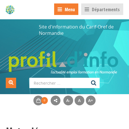
Menu
Départements
Site d'information du Carif-Oref de
Normandie
A-
A
A+