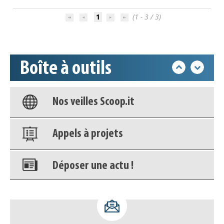
Déposer une actu !
1
(1 - 3 / 3)
Accéder à son compte - (Se
déconnecter)
Boîte à outils
Base documentaire
Nos veilles Scoop.it
Appels à projets
Déposer une actu !
Accéder à son compte - (Se
déconnecter)