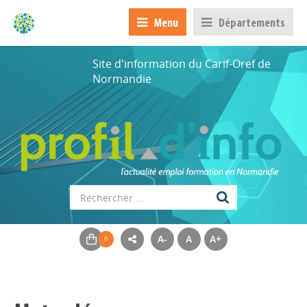
Menu
Départements
Site d'information du Carif-Oref de
Normandie
A-
A
A+