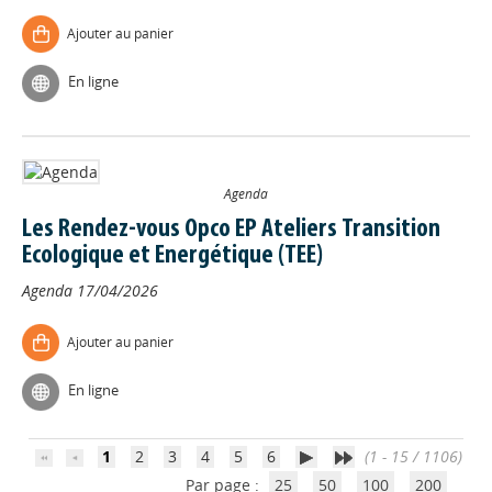
Ajouter au panier
En ligne
Agenda
Les Rendez-vous Opco EP Ateliers Transition
Ecologique et Energétique (TEE)
Agenda
17/04/2026
Appels à projets
Ajouter au panier
En ligne
Déposer une actu !
1
2
3
4
5
6
(1 - 15 / 1106)
Accéder à son compte - (Se
Par page :
25
50
100
200