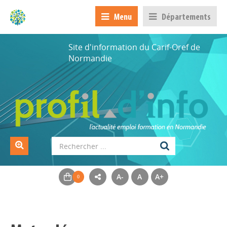
Menu
Départements
Site d'information du Carif-Oref de
Normandie
A-
A
A+