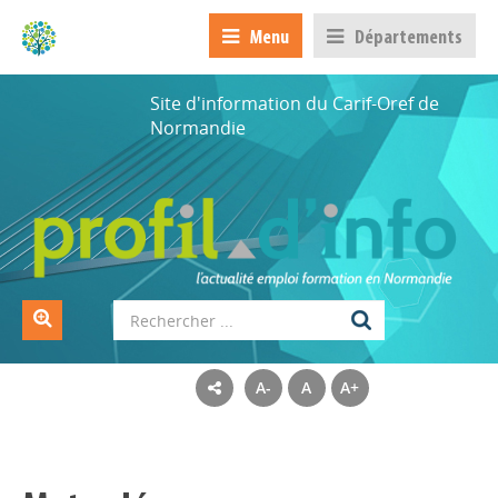
Menu
Départements
Site d'information du Carif-Oref de
Normandie
A-
A
A+