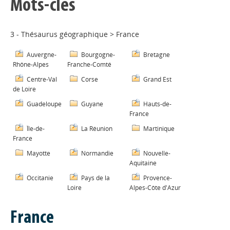
Mots-clés
3 - Thésaurus géographique
>
France
Auvergne-
Bourgogne-
Bretagne
Rhône-Alpes
Franche-Comté
Centre-Val
Corse
Grand Est
de Loire
Guadeloupe
Guyane
Hauts-de-
France
Île-de-
La Réunion
Martinique
France
Mayotte
Normandie
Nouvelle-
Aquitaine
Occitanie
Pays de la
Provence-
Loire
Alpes-Côte d'Azur
France