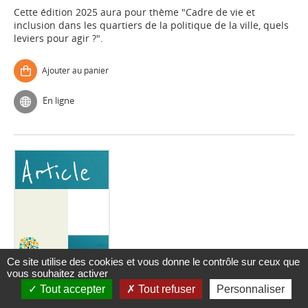
Cette édition 2025 aura pour thème "Cadre de vie et
inclusion dans les quartiers de la politique de la ville, quels
leviers pour agir ?".
Ajouter au panier
En ligne
Ce site utilise des cookies et vous donne le contrôle sur ceux que
Article
vous souhaitez activer
Orne : une formation accessible à tous pour
Tout accepter
Tout refuser
Personnaliser
devenir apiculteur