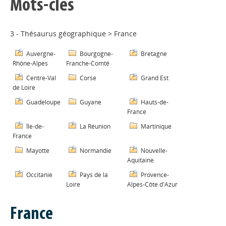
Mots-clés
3 - Thésaurus géographique
>
France
Auvergne-
Bourgogne-
Bretagne
Rhône-Alpes
Franche-Comté
Centre-Val
Corse
Grand Est
de Loire
Guadeloupe
Guyane
Hauts-de-
France
Île-de-
La Réunion
Martinique
France
Mayotte
Normandie
Nouvelle-
Aquitaine
Occitanie
Pays de la
Provence-
Loire
Alpes-Côte d'Azur
France