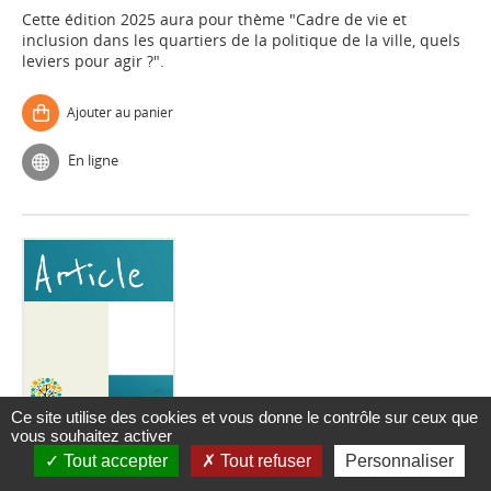
Cette édition 2025 aura pour thème "Cadre de vie et
inclusion dans les quartiers de la politique de la ville, quels
leviers pour agir ?".
Ajouter au panier
En ligne
Ce site utilise des cookies et vous donne le contrôle sur ceux que
Article
vous souhaitez activer
Orne : une formation accessible à tous pour
Tout accepter
Tout refuser
Personnaliser
devenir apiculteur