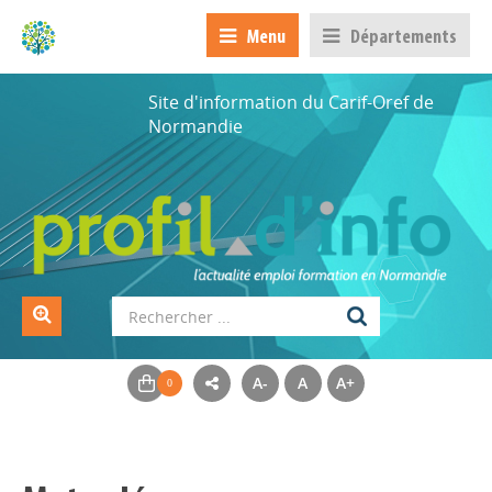
Menu
Départements
Site d'information du Carif-Oref de
Normandie
A-
A
A+