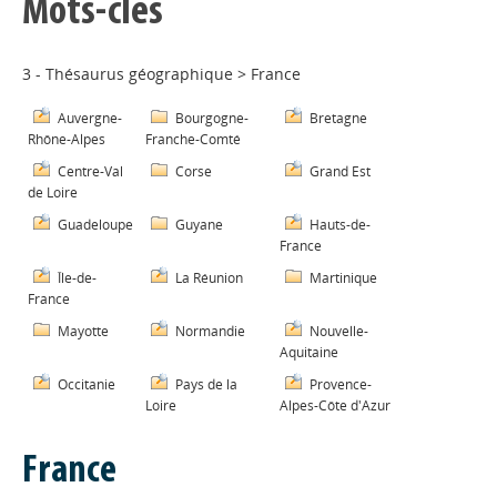
Mots-clés
3 - Thésaurus géographique
>
France
Auvergne-
Bourgogne-
Bretagne
Rhône-Alpes
Franche-Comté
Centre-Val
Corse
Grand Est
de Loire
Guadeloupe
Guyane
Hauts-de-
France
Île-de-
La Réunion
Martinique
France
Mayotte
Normandie
Nouvelle-
Aquitaine
Occitanie
Pays de la
Provence-
Loire
Alpes-Côte d'Azur
France