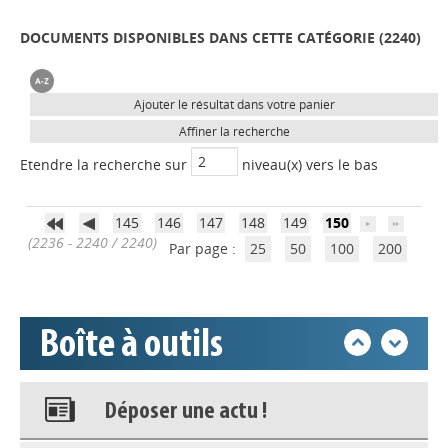
Appels à projets
DOCUMENTS DISPONIBLES DANS CETTE CATÉGORIE (
2240
)
Déposer une actu !
Ajouter le résultat dans votre panier
Affiner la recherche
Accéder à son compte - (Se
déconnecter)
Etendre la recherche sur
niveau(x) vers le bas
Base documentaire
145
146
147
148
149
150
(2236 - 2240 / 2240)
Par page :
25
50
100
200
Nos veilles Scoop.it
Boîte à outils
Appels à projets
Déposer une actu !