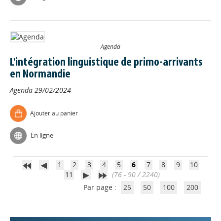
Agenda
L'intégration linguistique de primo-arrivants
en Normandie
Agenda
29/02/2024
Ajouter au panier
Appels à projets
En ligne
Déposer une actu !
1
2
3
4
5
6
7
8
9
10
11
(76 - 90 / 2240)
Accéder à son compte - (Se
déconnecter)
Par page :
25
50
100
200
Base documentaire