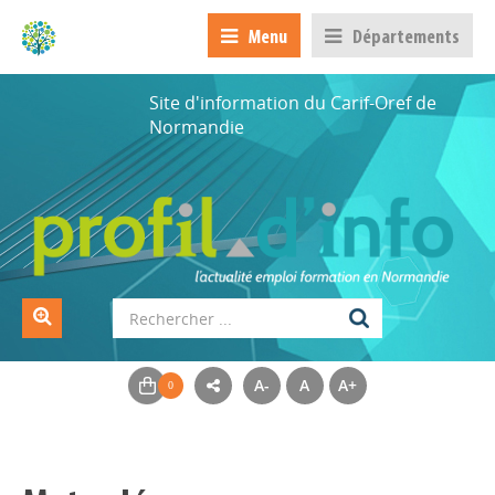
Menu
Départements
Site d'information du Carif-Oref de
Normandie
A-
A
A+