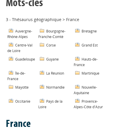
Mots-clés
3 - Thésaurus géographique
>
France
Auvergne-
Bourgogne-
Bretagne
Rhône-Alpes
Franche-Comté
Centre-Val
Corse
Grand Est
de Loire
Guadeloupe
Guyane
Hauts-de-
France
Île-de-
La Réunion
Martinique
France
Mayotte
Normandie
Nouvelle-
Aquitaine
Occitanie
Pays de la
Provence-
Loire
Alpes-Côte d'Azur
France