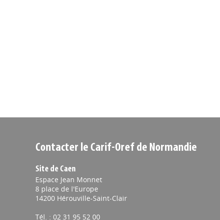
Contacter le Carif-Oref de Normandie
Site de Caen
Espace Jean Monnet
8 place de l'Europe
14200 Hérouville-Saint-Clair
Tél. : 02 31 95 52 00