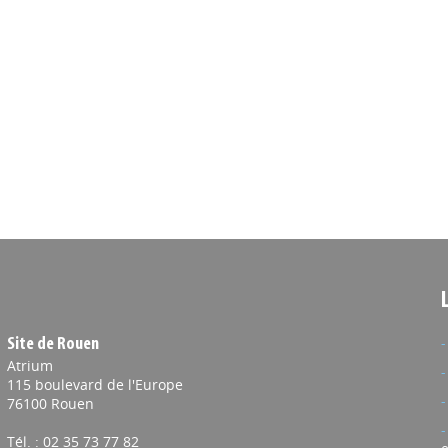
Site de Rouen
Atrium
115 boulevard de l'Europe
76100 Rouen
Tél. : 02 35 73 77 82