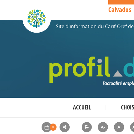
Calvados
Site d'information du Carif-Oref 
ACCUEIL
CHOI
A-
A