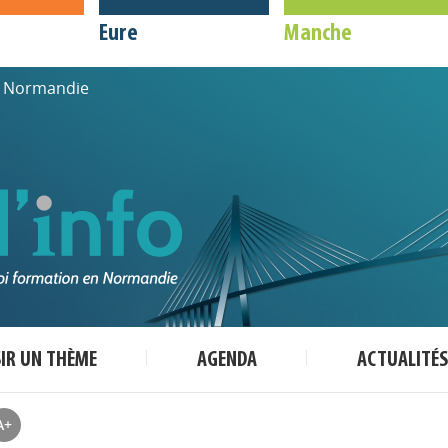
Eure
Manche
de Normandie
SIR UN THÈME
AGENDA
ACTUALITÉS
A+