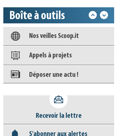
Boîte à outils
Base documentaire
Nos veilles Scoop.it
Appels à projets
Déposer une actu !
Accéder à son compte - (Se
déconnecter)
Recevoir la lettre
Base documentaire
S'abonner aux alertes