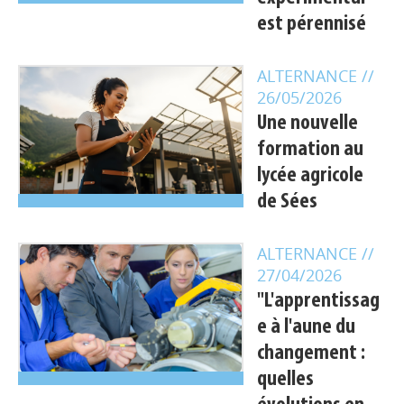
est pérennisé
ALTERNANCE
//
26/05/2026
Une nouvelle
formation au
lycée agricole
de Sées
ALTERNANCE
//
27/04/2026
"L'apprentissag
e à l'aune du
Appels à projets
changement :
quelles
Déposer une actu !