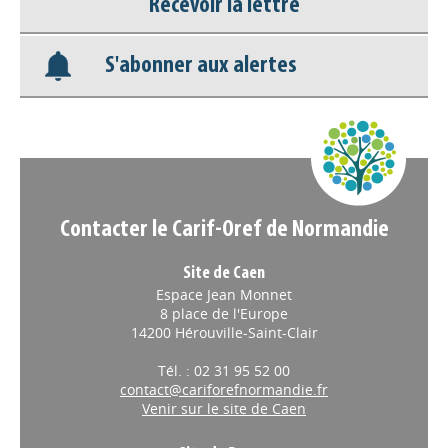
Recevoir la lettre
Base documentaire
S'abonner aux alertes
Nos veilles Scoop.it
Appels à projets
Contacter le Carif-Oref de Normandie
Site de Caen
Espace Jean Monnet
8 place de l'Europe
14200 Hérouville-Saint-Clair
Tél. : 02 31 95 52 00
contact@cariforefnormandie.fr
Venir sur le site de Caen