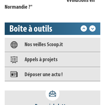
évolutions en
Normandie ?"
Accéder à son compte - (Se
déconnecter)
Boîte à outils
Base documentaire
Nos veilles Scoop.it
Appels à projets
Déposer une actu !
Accéder à son compte - (Se
déconnecter)