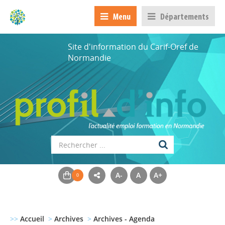
Menu
Départements
Site d'information du Carif-Oref de
Normandie
A-
A
A+
>>
Accueil
>
Archives
>
Archives - Agenda