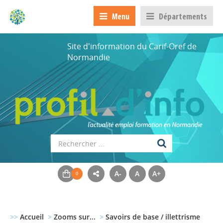
Menu
Départements
Site d'information du Carif-Oref de
Normandie
A-
A
A+
>>
Accueil
>
Zooms sur...
>
Savoirs de base / illettrisme