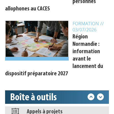
personnes
allophones au CACES
Appels à projets
FORMATION
//
03/07/2026
Déposer une actu !
Région
Normandie :
Accéder à son compte - (Se
déconnecter)
information
avant le
lancement du
Base documentaire
dispositif préparatoire 2027
Nos veilles Scoop.it
Boîte à outils
Appels à projets