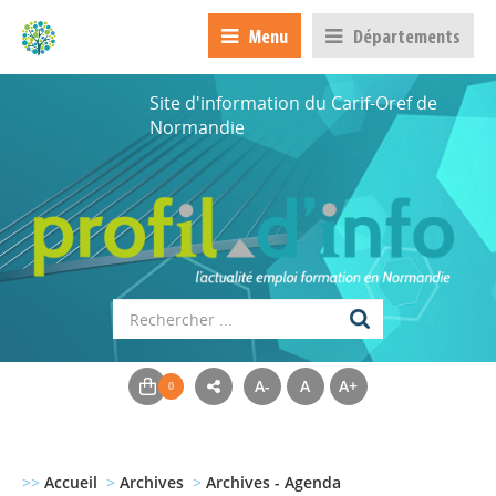
Menu
Départements
Site d'information du Carif-Oref de
Normandie
A-
A
A+
>>
Accueil
>
Archives
>
Archives - Agenda