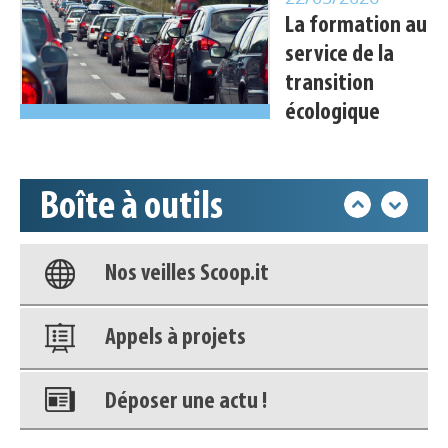
Appels à projets
La formation au
service de la
Déposer une actu !
transition
écologique
Accéder à son compte - (Se
déconnecter)
Boîte à outils
Base documentaire
Nos veilles Scoop.it
Appels à projets
Déposer une actu !