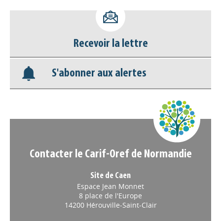
Accéder à son compte - (Se
déconnecter)
Recevoir la lettre
Base documentaire
S'abonner aux alertes
Nos veilles Scoop.it
Appels à projets
Contacter le Carif-Oref de Normandie
Site de Caen
Espace Jean Monnet
8 place de l'Europe
14200 Hérouville-Saint-Clair