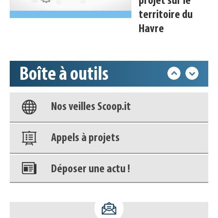
projet sur le
Déposer une actu !
territoire du
Havre
Accéder à son compte - (Se
déconnecter)
Boîte à outils
Base documentaire
Nos veilles Scoop.it
Appels à projets
Déposer une actu !
Accéder à son compte - (Se
déconnecter)