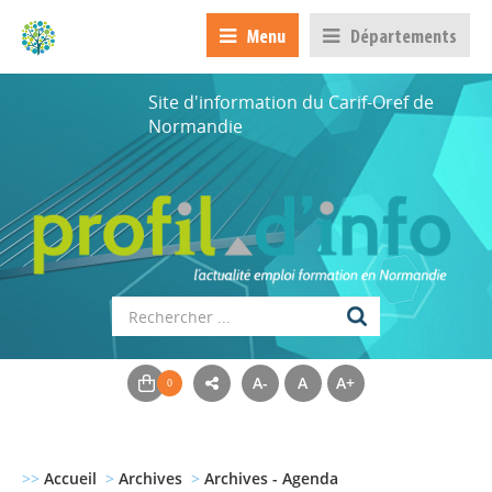
Menu
Départements
Site d'information du Carif-Oref de
Normandie
A-
A
A+
>>
Accueil
>
Archives
>
Archives - Agenda