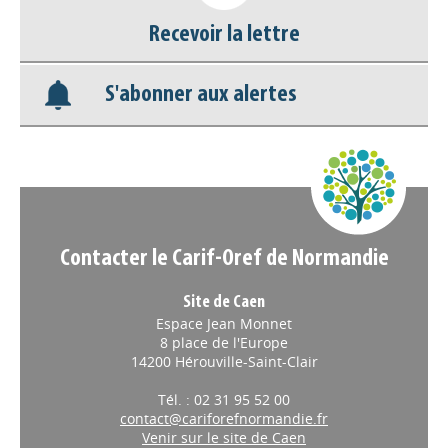
Recevoir la lettre
Base documentaire
S'abonner aux alertes
Nos veilles Scoop.it
Appels à projets
Contacter le Carif-Oref de Normandie
Site de Caen
Espace Jean Monnet
8 place de l'Europe
14200 Hérouville-Saint-Clair
Tél. : 02 31 95 52 00
contact@cariforefnormandie.fr
Venir sur le site de Caen