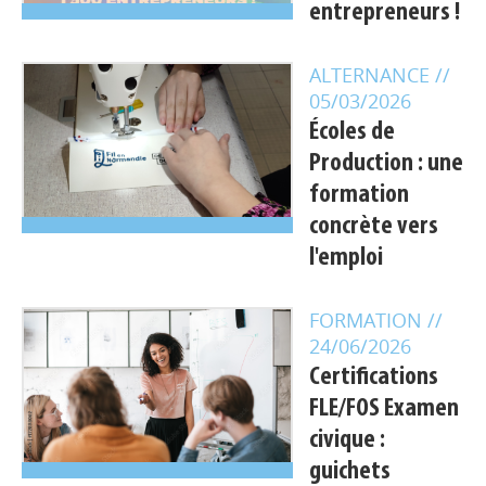
entrepreneurs !
ALTERNANCE
//
05/03/2026
Écoles de
Production : une
formation
concrète vers
l'emploi
FORMATION
//
24/06/2026
Certifications
FLE/FOS Examen
civique :
guichets