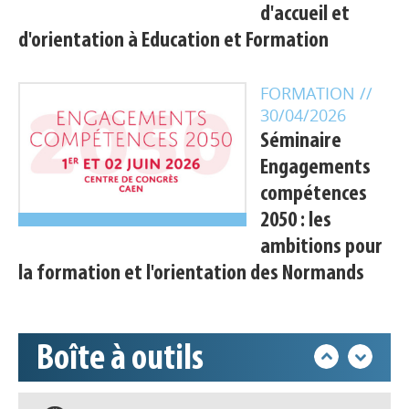
d'accueil et
d'orientation à Education et Formation
FORMATION
//
30/04/2026
Séminaire
Engagements
Appels à projets
compétences
2050 : les
Déposer une actu !
ambitions pour
la formation et l'orientation des Normands
Accéder à son compte - (Se
déconnecter)
Boîte à outils
Base documentaire