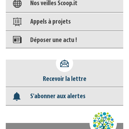
Nos veilles Scoop.it
Appels à projets
Déposer une actu !
Accéder à son compte - (Se
déconnecter)
Recevoir la lettre
Base documentaire
S'abonner aux alertes
Nos veilles Scoop.it
Appels à projets