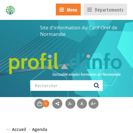
Menu
Départements
Site d'information du Carif-Oref de
Normandie
A-
A
A+
>>
Accueil
>
Agenda