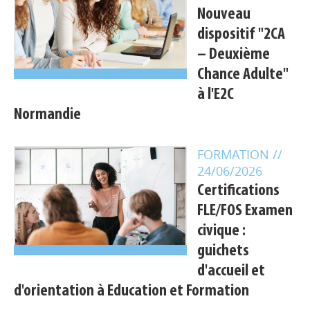
Nouveau
dispositif "2CA
– Deuxième
Chance Adulte"
à l'E2C
Normandie
FORMATION
//
24/06/2026
Certifications
FLE/FOS Examen
Appels à projets
civique :
guichets
Déposer une actu !
d'accueil et
d'orientation à Education et Formation
Accéder à son compte - (Se