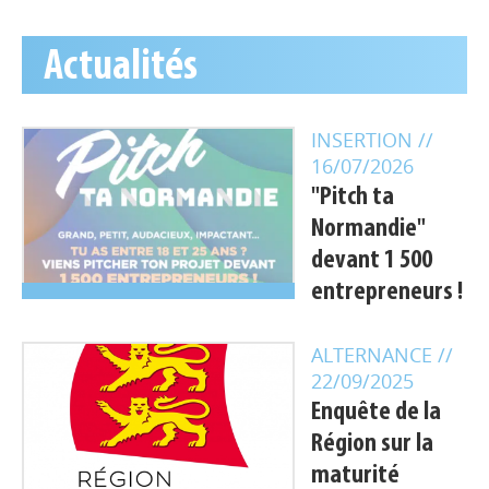
Actualités
INSERTION
//
16/07/2026
"Pitch ta
Normandie"
devant 1 500
entrepreneurs !
ALTERNANCE
//
22/09/2025
Enquête de la
Région sur la
maturité