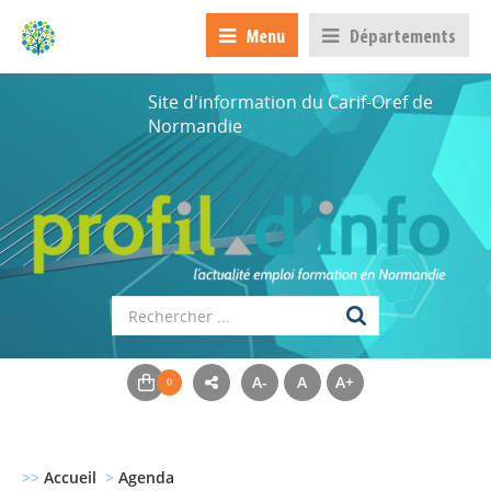
Menu
Départements
Site d'information du Carif-Oref de
Normandie
A-
A
A+
>>
Accueil
>
Agenda