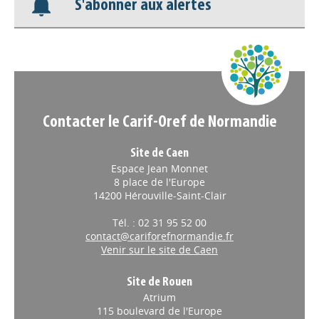
S'abonner aux alertes
Nos veilles Scoop.it
Appels à projets
Contacter le Carif-Oref de Normandie
Site de Caen
Espace Jean Monnet
8 place de l'Europe
14200 Hérouville-Saint-Clair
Tél. : 02 31 95 52 00
contact@cariforefnormandie.fr
Venir sur le site de Caen
Site de Rouen
Atrium
115 boulevard de l'Europe