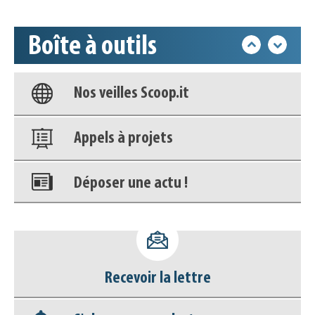
déconnecter)
Boîte à outils
Base documentaire
Nos veilles Scoop.it
Appels à projets
Déposer une actu !
Accéder à son compte - (Se
déconnecter)
Recevoir la lettre
Base documentaire