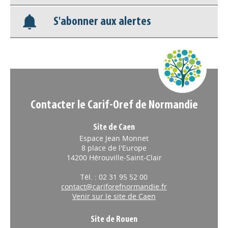
S'abonner aux alertes
Nos veilles Scoop.it
Appels à projets
Contacter le Carif-Oref de Normandie
Site de Caen
Espace Jean Monnet
8 place de l'Europe
14200 Hérouville-Saint-Clair
Tél. : 02 31 95 52 00
contact@cariforefnormandie.fr
Venir sur le site de Caen
Site de Rouen