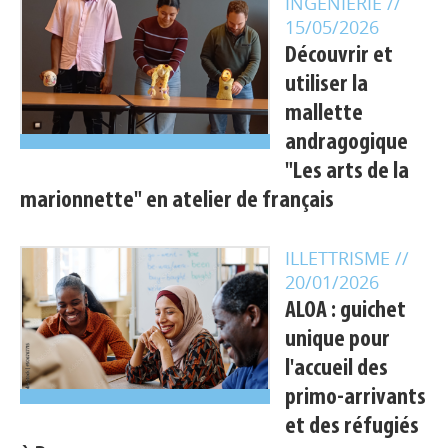
INGENIERIE
//
15/05/2026
Découvrir et
utiliser la
mallette
andragogique
"Les arts de la
marionnette" en atelier de français
ILLETTRISME
//
20/01/2026
ALOA : guichet
unique pour
Appels à projets
l'accueil des
primo-arrivants
Déposer une actu !
et des réfugiés