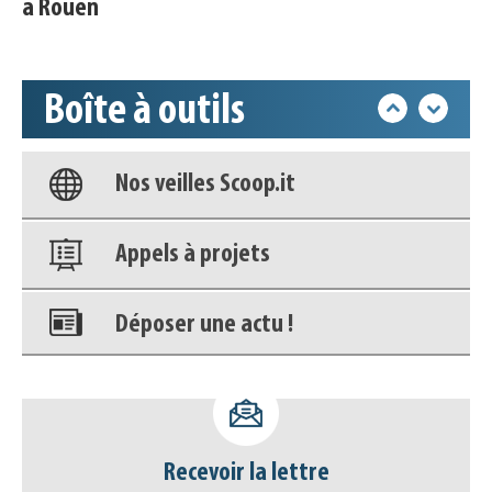
à Rouen
Accéder à son compte - (Se
déconnecter)
Boîte à outils
Base documentaire
Nos veilles Scoop.it
Appels à projets
Déposer une actu !
Accéder à son compte - (Se
déconnecter)
Recevoir la lettre
Base documentaire