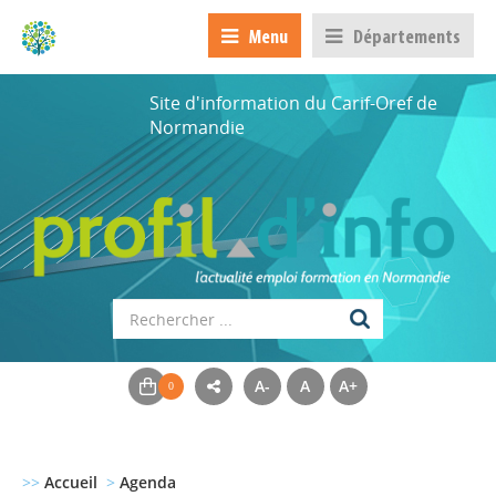
Menu
Départements
Site d'information du Carif-Oref de
Normandie
A-
A
A+
>>
Accueil
>
Agenda