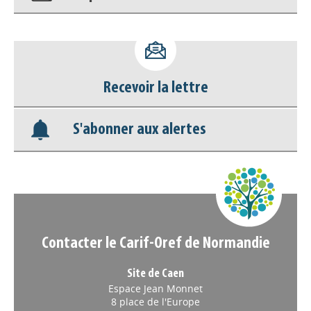
Accéder à son compte - (Se
déconnecter)
Recevoir la lettre
Base documentaire
S'abonner aux alertes
Nos veilles Scoop.it
Appels à projets
Contacter le Carif-Oref de Normandie
Site de Caen
Espace Jean Monnet
8 place de l'Europe