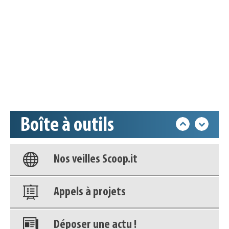
Appels à projets
Déposer une actu !
Accéder à son compte - (Se
déconnecter)
Boîte à outils
Base documentaire
Nos veilles Scoop.it
Appels à projets
Déposer une actu !