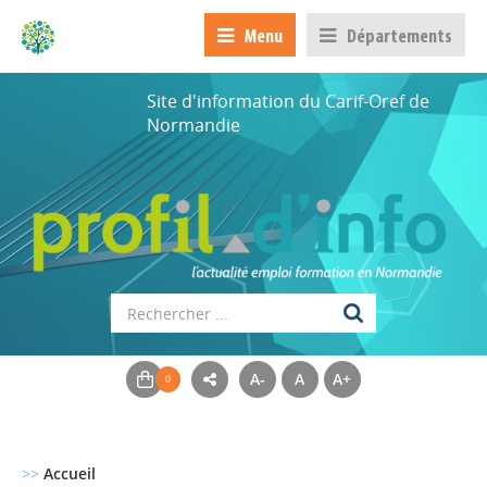
Menu
Départements
Site d'information du Carif-Oref de
Normandie
A-
A
A+
>>
Accueil