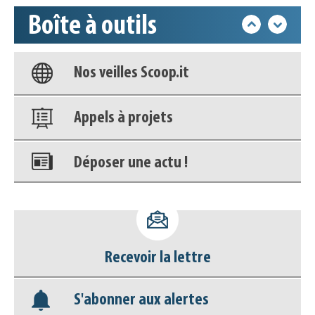
Boîte à outils
Base documentaire
Nos veilles Scoop.it
Appels à projets
Déposer une actu !
Accéder à son compte - (Se
déconnecter)
Recevoir la lettre
Base documentaire
S'abonner aux alertes
Nos veilles Scoop.it