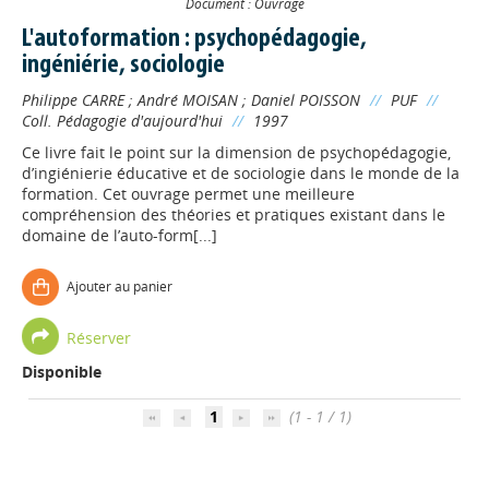
Document : Ouvrage
L'autoformation : psychopédagogie,
ingéniérie, sociologie
Philippe CARRE
;
André MOISAN
;
Daniel POISSON
//
PUF
//
Coll. Pédagogie d'aujourd'hui
//
1997
Ce livre fait le point sur la dimension de psychopédagogie,
d’ingiénierie éducative et de sociologie dans le monde de la
formation. Cet ouvrage permet une meilleure
compréhension des théories et pratiques existant dans le
domaine de l’auto-form[...]
Ajouter au panier
Appels à projets
Réserver
Disponible
Déposer une actu !
1
(1 - 1 / 1)
Accéder à son compte - (Se
déconnecter)