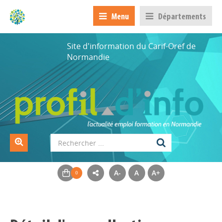
Menu
Départements
Site d'information du Carif-Oref de
Normandie
A-
A
A+