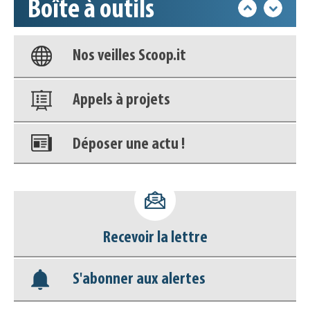
Boîte à outils
Base documentaire
Nos veilles Scoop.it
Appels à projets
Déposer une actu !
Accéder à son compte - (Se
déconnecter)
Recevoir la lettre
Base documentaire
S'abonner aux alertes
Nos veilles Scoop.it