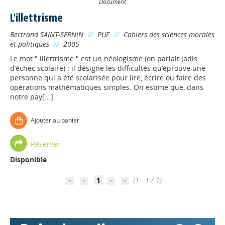
Document
L'illettrisme
Bertrand SAINT-SERNIN
//
PUF
//
Cahiers des sciences morales
et politiques
//
2005
Le mot " illettrisme " est un néologisme (on parlait jadis
d’échec scolaire) : il désigne les difficultés qu’éprouve une
personne qui a été scolarisée pour lire, écrire ou faire des
opérations mathématiques simples. On estime que, dans
notre pay[...]
Ajouter au panier
Appels à projets
Réserver
Disponible
Déposer une actu !
1
(1 - 1 / 1)
Accéder à son compte - (Se
déconnecter)