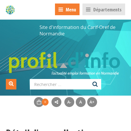
Menu
Départements
Site d'information du Carif-Oref de
Normandie
A-
A
A+