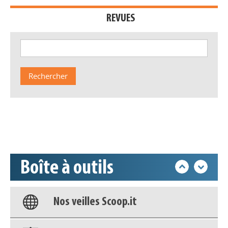
REVUES
Appels à projets
Déposer une actu !
Accéder à son compte - (Se
déconnecter)
Boîte à outils
Base documentaire
Nos veilles Scoop.it