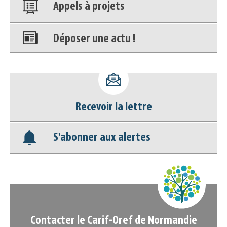
Appels à projets
Déposer une actu !
Accéder à son compte - (Se
déconnecter)
Recevoir la lettre
Base documentaire
S'abonner aux alertes
Nos veilles Scoop.it
Appels à projets
Contacter le Carif-Oref de Normandie