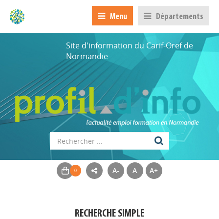
Menu
Départements
Site d'information du Carif-Oref de
Normandie
A-
A
A+
RECHERCHE SIMPLE