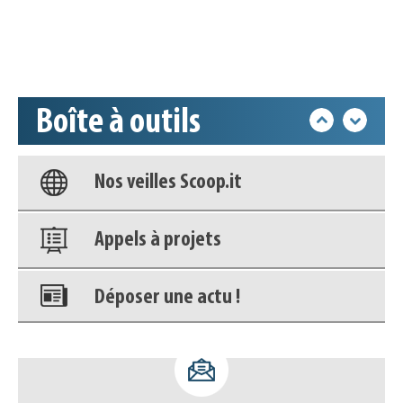
Déposer une actu !
Accéder à son compte - (Se
déconnecter)
Boîte à outils
Base documentaire
Nos veilles Scoop.it
Appels à projets
Déposer une actu !
Accéder à son compte - (Se
déconnecter)