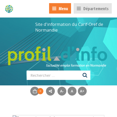
Menu
Départements
Site d'information du Carif-Oref de
Normandie
A-
A
A+