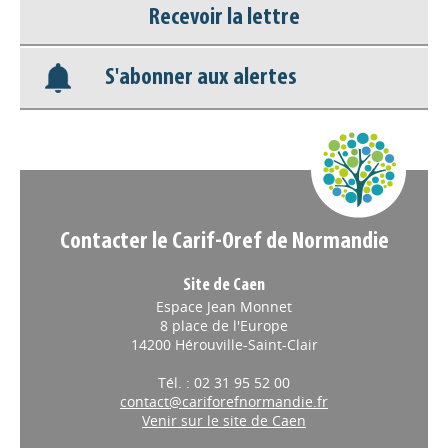
Recevoir la lettre
Base documentaire
S'abonner aux alertes
Nos veilles Scoop.it
Appels à projets
Contacter le Carif-Oref de Normandie
Site de Caen
Espace Jean Monnet
8 place de l'Europe
14200 Hérouville-Saint-Clair
Tél. : 02 31 95 52 00
contact@cariforefnormandie.fr
Venir sur le site de Caen