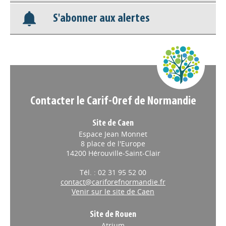
S'abonner aux alertes
Nos veilles Scoop.it
Appels à projets
Contacter le Carif-Oref de Normandie
Site de Caen
Espace Jean Monnet
8 place de l'Europe
14200 Hérouville-Saint-Clair
Tél. : 02 31 95 52 00
contact@cariforefnormandie.fr
Venir sur le site de Caen
Site de Rouen
Atrium