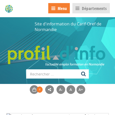
Menu
Départements
Site d'information du Carif-Oref de
Normandie
A-
A
A+