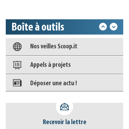
Accéder à son compte - (Se
déconnecter)
Boîte à outils
Base documentaire
Nos veilles Scoop.it
Appels à projets
Déposer une actu !
Accéder à son compte - (Se
déconnecter)
Recevoir la lettre
Base documentaire