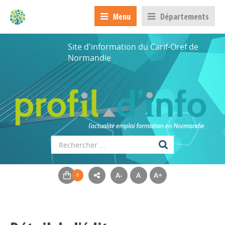
Menu
Départements
Site d'information du Carif-Oref de
Normandie
A-
A
A+