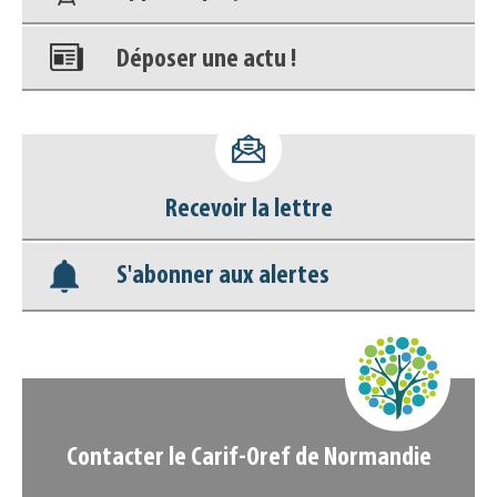
Déposer une actu !
Accéder à son compte - (Se
déconnecter)
Recevoir la lettre
Base documentaire
S'abonner aux alertes
Nos veilles Scoop.it
Appels à projets
Contacter le Carif-Oref de Normandie