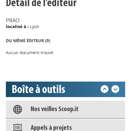
Détail de l'éditeur
PRAO
localisé à :
Lyon
Appels à projets
DU MÊME ÉDITEUR (
0
)
Déposer une actu !
Aucun document trouvé
Accéder à son compte - (Se
déconnecter)
Boîte à outils
Base documentaire
Nos veilles Scoop.it
Appels à projets