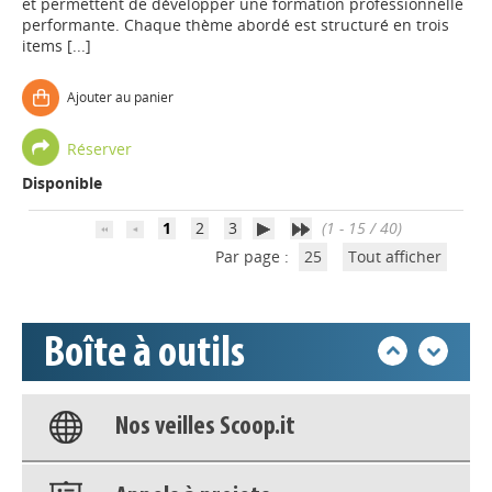
et permettent de développer une formation professionnelle
performante. Chaque thème abordé est structuré en trois
items [...]
Appels à projets
Ajouter au panier
Réserver
Déposer une actu !
Disponible
Accéder à son compte - (Se
1
2
3
(1 - 15 / 40)
déconnecter)
Par page :
25
Tout afficher
Base documentaire
Boîte à outils
Nos veilles Scoop.it
Appels à projets