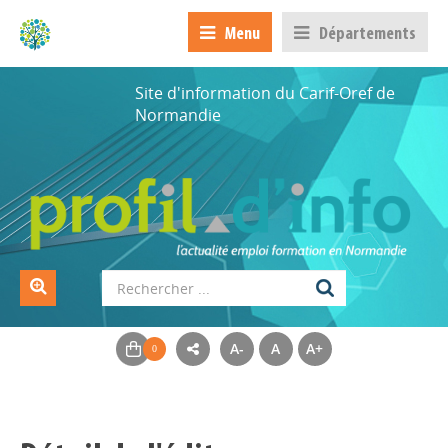
Menu
Départements
Site d'information du Carif-Oref de
Normandie
A-
A
A+