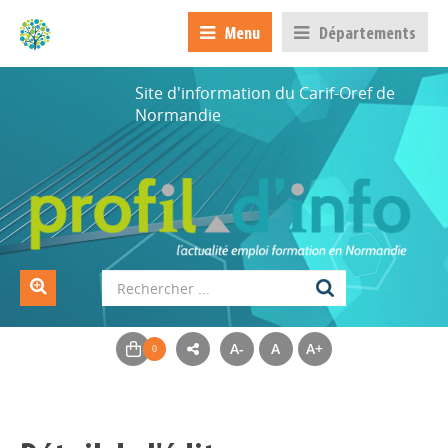
Menu
Départements
Site d'information du Carif-Oref de
Normandie
A-
A
A+