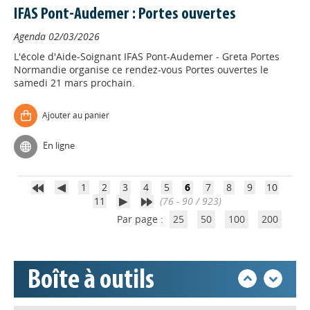
IFAS Pont-Audemer : Portes ouvertes
Agenda
02/03/2026
L'école d'Aide-Soignant IFAS Pont-Audemer - Greta Portes
Normandie organise ce rendez-vous Portes ouvertes le
samedi 21 mars prochain.
Ajouter au panier
Appels à projets
En ligne
Déposer une actu !
1
2
3
4
5
6
7
8
9
10
11
(76 - 90 / 923)
Par page :
25
50
100
200
Accéder à son compte - (Se
déconnecter)
Boîte à outils
Base documentaire