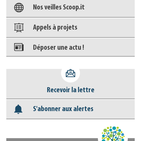
Nos veilles Scoop.it
Appels à projets
Déposer une actu !
Accéder à son compte - (Se
déconnecter)
Recevoir la lettre
Base documentaire
S'abonner aux alertes
Nos veilles Scoop.it
Appels à projets